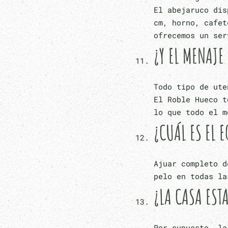
El abejaruco dis
cm, horno, cafet
ofrecemos un ser
¿Y EL MENAJE
Todo tipo de ute
El Roble Hueco t
lo que todo el m
¿CUÁL ES EL 
Ajuar completo d
pelo en todas la
¿LA CASA EST
Por supuesto, la