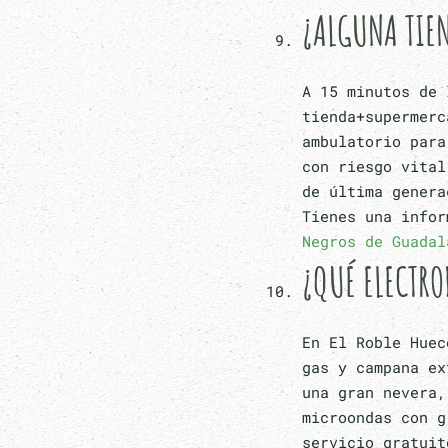
¿ALGUNA TIEN
A 15 minutos de 
tienda+supermerc
ambulatorio para
con riesgo vital
de última gener
Tienes una info
Negros de Guadal
¿QUÉ ELECTRO
En El Roble Huec
gas y campana ex
una gran nevera,
microondas con g
servicio gratuit