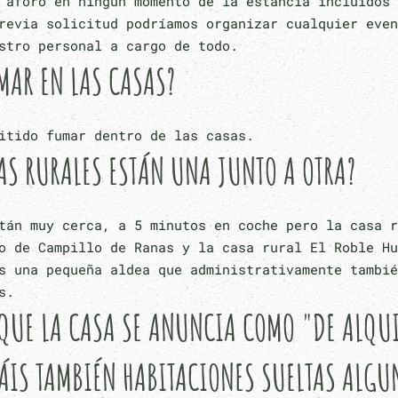
 aforo en ningún momento de la estancia incluidos 
revia solicitud podríamos organizar cualquier even
stro personal a cargo de todo.
MAR EN LAS CASAS?
itido fumar dentro de las casas.
AS RURALES ESTÁN UNA JUNTO A OTRA?
tán muy cerca, a 5 minutos en coche pero la casa r
o de Campillo de Ranas y la casa rural El Roble Hu
s una pequeña aldea que administrativamente tambié
s.
QUE LA CASA SE ANUNCIA COMO "DE ALQUI
ÁIS TAMBIÉN HABITACIONES SUELTAS ALGU