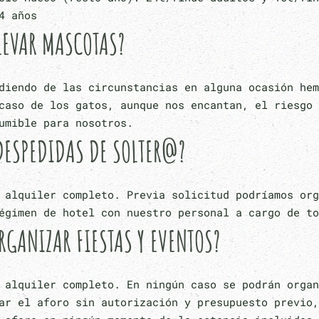
4 años
LEVAR MASCOTAS?
diendo de las circunstancias en alguna ocasión hem
caso de los gatos, aunque nos encantan, el riesgo 
umible para nosotros.
DESPEDIDAS DE SOLTER@?
 alquiler completo. Previa solicitud podríamos org
égimen de hotel con nuestro personal a cargo de to
RGANIZAR FIESTAS Y EVENTOS?
 alquiler completo. En ningún caso se podrán organ
ar el aforo sin autorización y presupuesto previo,