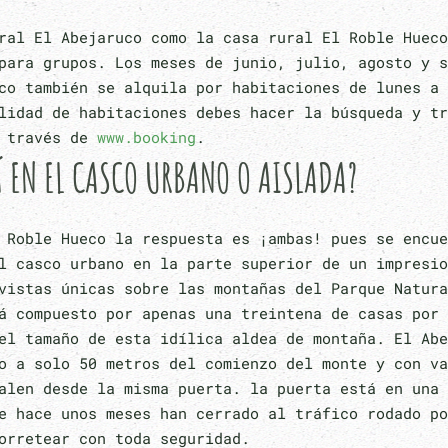
ral El Abejaruco como la casa rural El Roble Hueco
para grupos. Los meses de junio, julio, agosto y s
co también se alquila por habitaciones de lunes a 
lidad de habitaciones debes hacer la búsqueda y tr
a través de
www.booking
.
Á EN EL CASCO URBANO O AISLADA?
 Roble Hueco la respuesta es ¡ambas! pues se encue
l casco urbano en la parte superior de un impresio
vistas únicas sobre las montañas del Parque Natura
á compuesto por apenas una treintena de casas por 
el tamaño de esta idílica aldea de montaña. El Abe
o a solo 50 metros del comienzo del monte y con va
alen desde la misma puerta. la puerta está en una 
e hace unos meses han cerrado al tráfico rodado po
orretear con toda seguridad.