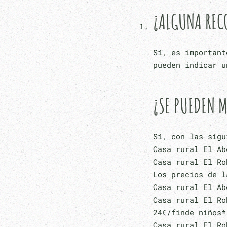
¿ALGUNA REC
Sí, es importan
pueden indicar u
¿SE PUEDEN M
Sí, con las sigu
Casa rural El Ab
Casa rural El Ro
Los precios de l
Casa rural El Ab
Casa rural El Ro
24€/finde niños*
Casa rural El Ro