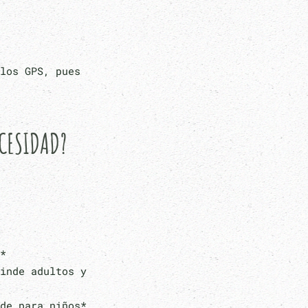
los GPS, pues
ECESIDAD?
*
inde adultos y
de para niños*.