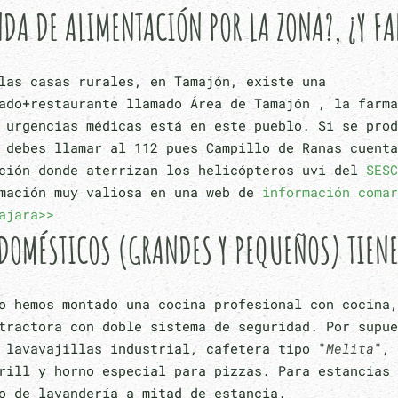
DA DE ALIMENTACIÓN POR LA ZONA?, ¿Y F
las casas rurales, en Tamajón, existe una
ado+restaurante llamado Área de Tamajón , la farma
 urgencias médicas está en este pueblo. Si se prod
 debes llamar al 112 pues Campillo de Ranas cuenta
ación donde aterrizan los helicópteros uvi del
SESC
rmación muy valiosa en una web de
información comar
ajara>>
DOMÉSTICOS (GRANDES Y PEQUEÑOS) TIENE
o hemos montado una cocina profesional con cocina,
tractora con doble sistema de seguridad. Por supue
 lavavajillas industrial, cafetera tipo "
Melita
", 
rill y horno especial para pizzas. Para estancias 
o de lavandería a mitad de estancia.