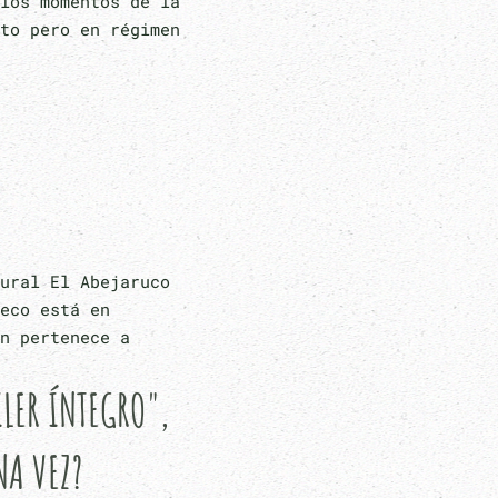
los momentos de la
to pero en régimen
ural El Abejaruco
eco está en
n pertenece a
LER ÍNTEGRO",
NA VEZ?