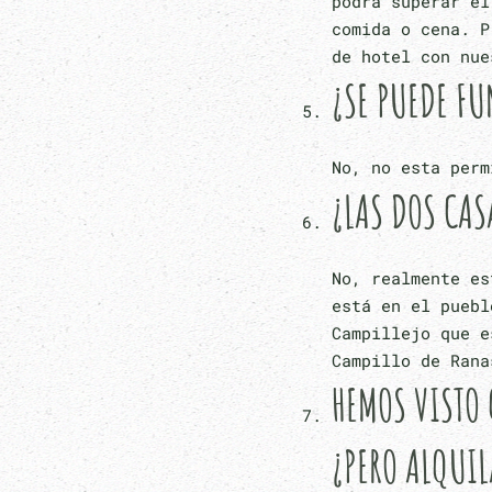
podrá superar el
comida o cena. P
de hotel con nue
¿SE PUEDE FU
No, no esta perm
¿LAS DOS CAS
No, realmente es
está en el puebl
Campillejo que e
Campillo de Rana
HEMOS VISTO 
¿PERO ALQUIL