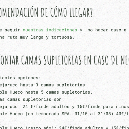
OMENDACIÓN DE CÓMO LLEGAR?
te seguir
nuestras indicaciones
y no hacer caso a 
na ruta muy larga y tortuosa.
ONTAR CAMAS SUPLETORIAS EN CASO DE N
ientes opciones:
ejaruco hasta 3 camas supletorias
ble Hueco hasta 5 camas supletorias.
as camas supletorias son:
ejaruco: 24 €/finde adultos y 15€/finde para niños
ble Hueco (en temporada SPA. 01/10 al 31/05) 40€/f
.
ble Hueco (resto año): 24€/finde adultos y 15€/fin