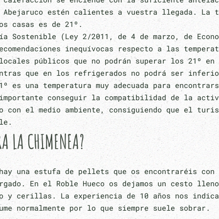
 Abejaruco estén calientes a vuestra llegada. La t
os casas es de 21º.
ía Sostenible (Ley 2/2011, de 4 de marzo, de Econo
ecomendaciones inequívocas respecto a las temperat
locales públicos que no podrán superar los 21º en 
ntras que en los refrigerados no podrá ser inferio
1º es una temperatura muy adecuada para encontrars
importante conseguir la compatibilidad de la activ
o con el medio ambiente, consiguiendo que el turis
le.
RA LA CHIMENEA?
hay una estufa de pellets que os encontraréis con 
rgado. En el Roble Hueco os dejamos un cesto lleno
o y cerillas. La experiencia de 10 años nos indica
ume normalmente por lo que siempre suele sobrar.