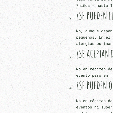
*niños = hasta 1
¿SE PUEDEN L
No, aunque depen
pequeños. En el 
alergias es inas
¿SE ACEPTAN 
No en régimen de
evento pero en r
¿SE PUEDEN O
No en régimen de
eventos ni super