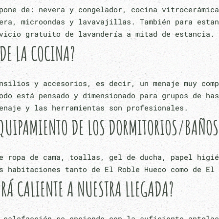
pone de: nevera y congelador, cocina vitrocerámica
era, microondas y lavavajillas. También para estan
vicio gratuito de lavandería a mitad de estancia.
 DE LA COCINA?
nsilios y accesorios, es decir, un menaje muy comp
odo está pensado y dimensionado para grupos de has
enaje y las herramientas son profesionales.
EQUIPAMIENTO DE LOS DORMITORIOS/BAÑOS
e ropa de cama, toallas, gel de ducha, papel higié
s habitaciones tanto de El Roble Hueco como de El 
ARÁ CALIENTE A NUESTRA LLEGADA?
 calefacción se enciende con la suficiente antelac